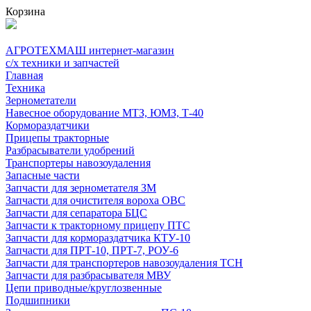
Корзина
АГРОТЕХМАШ
интернет-магазин
с/х техники и запчастей
Главная
Техника
Зернометатели
Навесное оборудование МТЗ, ЮМЗ, Т-40
Кормораздатчики
Прицепы тракторные
Разбрасыватели удобрений
Транспортеры навозоудаления
Запасные части
Запчасти для зернометателя ЗМ
Запчасти для очистителя вороха ОВС
Запчасти для сепаратора БЦС
Запчасти к тракторному прицепу ПТС
Запчасти для кормораздатчика КТУ-10
Запчасти для ПРТ-10, ПРТ-7, РОУ-6
Запчасти для транспортеров навозоудаления ТСН
Запчасти для разбрасывателя МВУ
Цепи приводные/круглозвенные
Подшипники