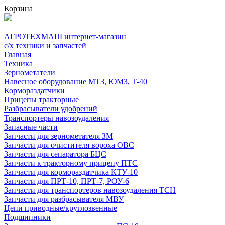
Корзина
АГРОТЕХМАШ
интернет-магазин
с/х техники и запчастей
Главная
Техника
Зернометатели
Навесное оборудование МТЗ, ЮМЗ, Т-40
Кормораздатчики
Прицепы тракторные
Разбрасыватели удобрений
Транспортеры навозоудаления
Запасные части
Запчасти для зернометателя ЗМ
Запчасти для очистителя вороха ОВС
Запчасти для сепаратора БЦС
Запчасти к тракторному прицепу ПТС
Запчасти для кормораздатчика КТУ-10
Запчасти для ПРТ-10, ПРТ-7, РОУ-6
Запчасти для транспортеров навозоудаления ТСН
Запчасти для разбрасывателя МВУ
Цепи приводные/круглозвенные
Подшипники