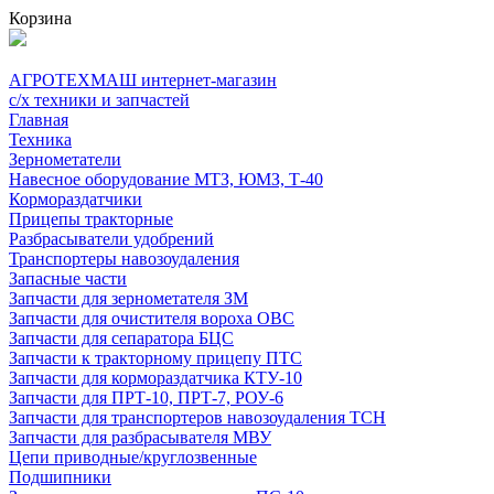
Корзина
АГРОТЕХМАШ
интернет-магазин
с/х техники и запчастей
Главная
Техника
Зернометатели
Навесное оборудование МТЗ, ЮМЗ, Т-40
Кормораздатчики
Прицепы тракторные
Разбрасыватели удобрений
Транспортеры навозоудаления
Запасные части
Запчасти для зернометателя ЗМ
Запчасти для очистителя вороха ОВС
Запчасти для сепаратора БЦС
Запчасти к тракторному прицепу ПТС
Запчасти для кормораздатчика КТУ-10
Запчасти для ПРТ-10, ПРТ-7, РОУ-6
Запчасти для транспортеров навозоудаления ТСН
Запчасти для разбрасывателя МВУ
Цепи приводные/круглозвенные
Подшипники